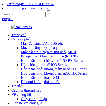
Điện thoại: +86 512 83509948
E-mail: info@jieyungco.com
English
Trang chủ
Các sản phẩm
Máy đo năng lượng một pha
Máy đo năng lượng ba pha
Máy cắt ciruit hiện tại thu nhỏ (MCB)
Bộ ngắt ciruit hiện tại còn lại (RCCB)
Hộp phân phối chống nước SHPN Series
Hộp chống nước SHQ3 Series
Hộp phân phối không thấm nước HT Series
Hộp phân phối không thấm nước HA Series
Hộp phân phối loạt TXM
Đầu nối không thấm nước
Tin tức
Câu hỏi thường gặp
Về chúng tôi
Giấy chứng nhận
Liên hệ với chúng tôi