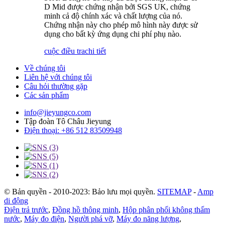
D Mid được chứng nhận bởi SGS UK, chứng
minh cả độ chính xác và chất lượng của nó.
Chứng nhận này cho phép mô hình này được sử
dụng cho bất kỳ ứng dụng chi phí phụ nào.
cuộc điều tra
chi tiết
Về chúng tôi
Liên hệ với chúng tôi
Câu hỏi thường gặp
Các sản phẩm
info@jieyungco.com
Tập đoàn Tô Châu Jieyung
Điện thoại: +86 512 83509948
© Bản quyền - 2010-2023: Bảo lưu mọi quyền.
SITEMAP
-
Amp
di động
Điện trả trước
,
Đồng hồ thông minh
,
Hộp phân phối không thấm
nước
,
Máy đo điện
,
Người phá vỡ
,
Máy đo năng lượng
,