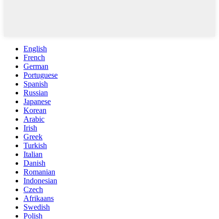
English
French
German
Portuguese
Spanish
Russian
Japanese
Korean
Arabic
Irish
Greek
Turkish
Italian
Danish
Romanian
Indonesian
Czech
Afrikaans
Swedish
Polish