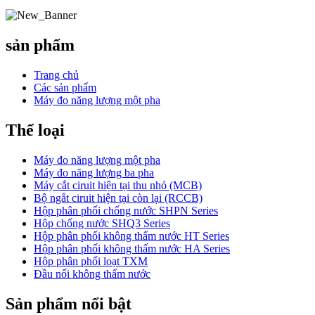
sản phẩm
Trang chủ
Các sản phẩm
Máy đo năng lượng một pha
Thể loại
Máy đo năng lượng một pha
Máy đo năng lượng ba pha
Máy cắt ciruit hiện tại thu nhỏ (MCB)
Bộ ngắt ciruit hiện tại còn lại (RCCB)
Hộp phân phối chống nước SHPN Series
Hộp chống nước SHQ3 Series
Hộp phân phối không thấm nước HT Series
Hộp phân phối không thấm nước HA Series
Hộp phân phối loạt TXM
Đầu nối không thấm nước
Sản phẩm nổi bật