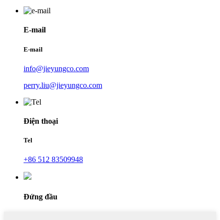
E-mail
E-mail
info@jieyungco.com
perry.liu@jieyungco.com
Điện thoại
Tel
+86 512 83509948
Đứng đầu